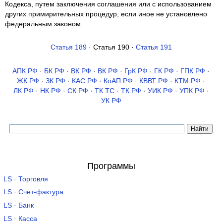
Кодекса, путем заключения соглашения или с использованием
других примирительных процедур, если иное не установлено
федеральным законом.
Статья 189
· Статья 190 ·
Статья 191
АПК РФ
·
БК РФ
·
ВК РФ
·
ВК РФ
·
ГрК РФ
·
ГК РФ
·
ГПК РФ
·
ЖК РФ
·
ЗК РФ
·
КАС РФ
·
КоАП РФ
·
КВВТ РФ
·
КТМ РФ
·
ЛК РФ
·
НК РФ
·
СК РФ
·
ТК TC
·
ТК РФ
·
УИК РФ
·
УПК РФ
·
УК РФ
Программы
LS · Торговля
LS · Счет-фактура
LS · Банк
LS · Касса