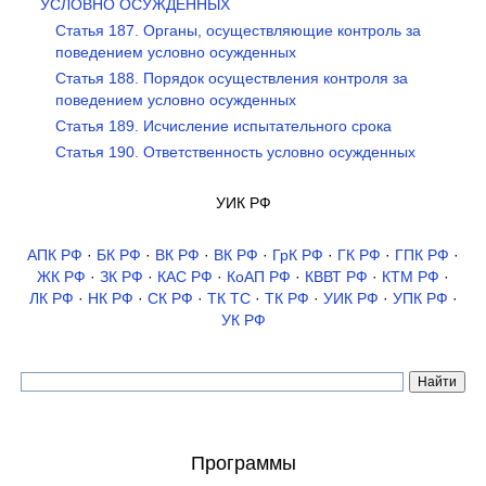
УСЛОВНО ОСУЖДЕННЫХ
Статья 187. Органы, осуществляющие контроль за
поведением условно осужденных
Статья 188. Порядок осуществления контроля за
поведением условно осужденных
Статья 189. Исчисление испытательного срока
Статья 190. Ответственность условно осужденных
УИК РФ
АПК РФ
·
БК РФ
·
ВК РФ
·
ВК РФ
·
ГрК РФ
·
ГК РФ
·
ГПК РФ
·
ЖК РФ
·
ЗК РФ
·
КАС РФ
·
КоАП РФ
·
КВВТ РФ
·
КТМ РФ
·
ЛК РФ
·
НК РФ
·
СК РФ
·
ТК TC
·
ТК РФ
·
УИК РФ
·
УПК РФ
·
УК РФ
Программы