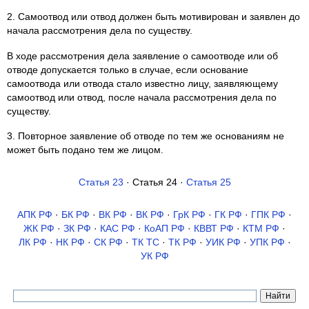
2. Самоотвод или отвод должен быть мотивирован и заявлен до
начала рассмотрения дела по существу.
В ходе рассмотрения дела заявление о самоотводе или об
отводе допускается только в случае, если основание
самоотвода или отвода стало известно лицу, заявляющему
самоотвод или отвод, после начала рассмотрения дела по
существу.
3. Повторное заявление об отводе по тем же основаниям не
может быть подано тем же лицом.
Статья 23
· Статья 24 ·
Статья 25
АПК РФ
·
БК РФ
·
ВК РФ
·
ВК РФ
·
ГрК РФ
·
ГК РФ
·
ГПК РФ
·
ЖК РФ
·
ЗК РФ
·
КАС РФ
·
КоАП РФ
·
КВВТ РФ
·
КТМ РФ
·
ЛК РФ
·
НК РФ
·
СК РФ
·
ТК TC
·
ТК РФ
·
УИК РФ
·
УПК РФ
·
УК РФ