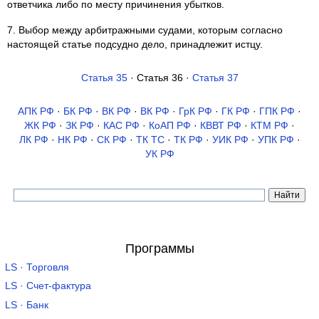
ответчика либо по месту причинения убытков.
7. Выбор между арбитражными судами, которым согласно
настоящей статье подсудно дело, принадлежит истцу.
Статья 35
· Статья 36 ·
Статья 37
АПК РФ
·
БК РФ
·
ВК РФ
·
ВК РФ
·
ГрК РФ
·
ГК РФ
·
ГПК РФ
·
ЖК РФ
·
ЗК РФ
·
КАС РФ
·
КоАП РФ
·
КВВТ РФ
·
КТМ РФ
·
ЛК РФ
·
НК РФ
·
СК РФ
·
ТК TC
·
ТК РФ
·
УИК РФ
·
УПК РФ
·
УК РФ
Программы
LS · Торговля
LS · Счет-фактура
LS · Банк