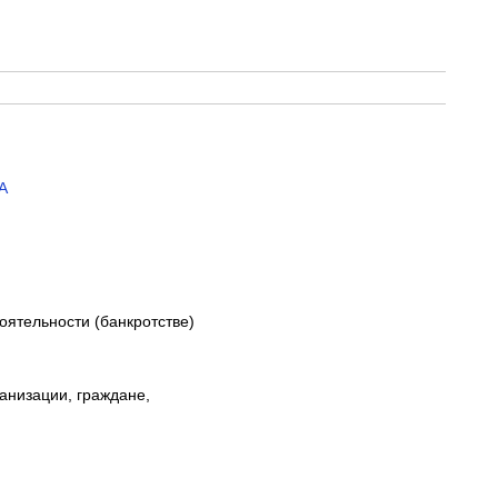
А
оятельности (банкротстве)
анизации, граждане,