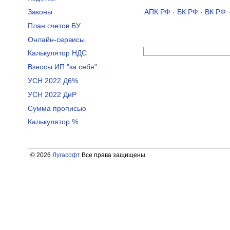
Законы
АПК РФ
·
БК РФ
·
ВК РФ
План счетов БУ
Онлайн-сервисы
Калькулятор НДС
Взносы ИП "за себя"
УСН 2022 Д6%
УСН 2022 ДиР
Сумма прописью
Калькулятор %
© 2026
Лугасофт
Все права защищены