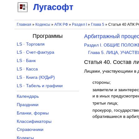
Лугасофт
Главная
»
Кодексы
»
АПК РФ
»
Раздел I
»
Глава 5
» Статья 40 АПК Р
Программы
Арбитражный процес
LS · Торговля
Раздел I. ОБЩИЕ ПОЛО
LS · Счет-фактура
Глава 5. ЛИЦА, УЧАС
LS · Банк
Статья 40. Состав л
LS · Касса
Лицами, участвующими в д
LS · Книга (КУДиР)
стороны;
LS · Табель и графики
заявители и заинтерес
и в иных предусмотре
Календарь
третьи лица;
Праздники
прокурор, государств
Бланки, формы
обратившиеся в арбит
Классификаторы
Справочники
Кодексы