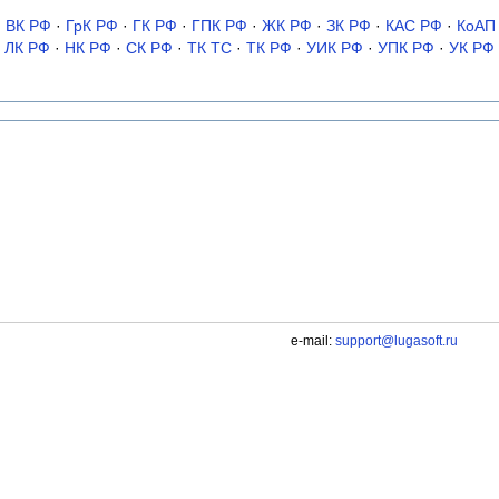
·
ВК РФ
·
ГрК РФ
·
ГК РФ
·
ГПК РФ
·
ЖК РФ
·
ЗК РФ
·
КАС РФ
·
КоАП
ЛК РФ
·
НК РФ
·
СК РФ
·
ТК TC
·
ТК РФ
·
УИК РФ
·
УПК РФ
·
УК РФ
e-mail:
support@lugasoft.ru