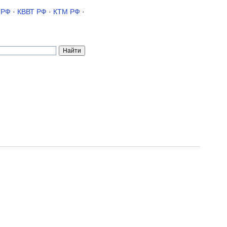
 РФ
·
КВВТ РФ
·
КТМ РФ
·