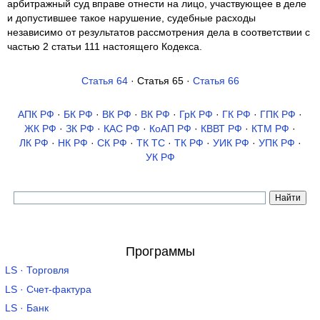
арбитражный суд вправе отнести на лицо, участвующее в деле
и допустившее такое нарушение, судебные расходы
независимо от результатов рассмотрения дела в соответствии с
частью 2 статьи 111 настоящего Кодекса.
Статья 64
· Статья 65 ·
Статья 66
АПК РФ
·
БК РФ
·
ВК РФ
·
ВК РФ
·
ГрК РФ
·
ГК РФ
·
ГПК РФ
·
ЖК РФ
·
ЗК РФ
·
КАС РФ
·
КоАП РФ
·
КВВТ РФ
·
КТМ РФ
·
ЛК РФ
·
НК РФ
·
СК РФ
·
ТК TC
·
ТК РФ
·
УИК РФ
·
УПК РФ
·
УК РФ
Программы
LS · Торговля
LS · Счет-фактура
LS · Банк