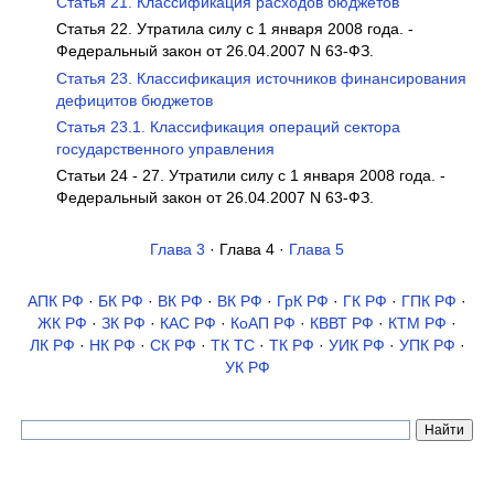
Статья 21. Классификация расходов бюджетов
Статья 22. Утратила силу с 1 января 2008 года. -
Федеральный закон от 26.04.2007 N 63-ФЗ.
Статья 23. Классификация источников финансирования
дефицитов бюджетов
Статья 23.1. Классификация операций сектора
государственного управления
Статьи 24 - 27. Утратили силу с 1 января 2008 года. -
Федеральный закон от 26.04.2007 N 63-ФЗ.
Глава 3
· Глава 4 ·
Глава 5
АПК РФ
·
БК РФ
·
ВК РФ
·
ВК РФ
·
ГрК РФ
·
ГК РФ
·
ГПК РФ
·
ЖК РФ
·
ЗК РФ
·
КАС РФ
·
КоАП РФ
·
КВВТ РФ
·
КТМ РФ
·
ЛК РФ
·
НК РФ
·
СК РФ
·
ТК TC
·
ТК РФ
·
УИК РФ
·
УПК РФ
·
УК РФ