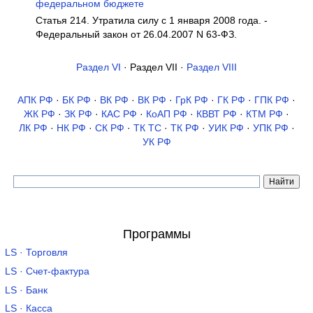
федеральном бюджете
Статья 214. Утратила силу с 1 января 2008 года. -
Федеральный закон от 26.04.2007 N 63-ФЗ.
Раздел VI
· Раздел VII ·
Раздел VIII
АПК РФ
·
БК РФ
·
ВК РФ
·
ВК РФ
·
ГрК РФ
·
ГК РФ
·
ГПК РФ
·
ЖК РФ
·
ЗК РФ
·
КАС РФ
·
КоАП РФ
·
КВВТ РФ
·
КТМ РФ
·
ЛК РФ
·
НК РФ
·
СК РФ
·
ТК TC
·
ТК РФ
·
УИК РФ
·
УПК РФ
·
УК РФ
Программы
LS · Торговля
LS · Счет-фактура
LS · Банк
LS · Касса