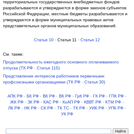
территориальных государственных внебюджетных фондов
разрабатываются и утверждаются в форме законов субъектов
Российской Федерации, местные бюджеты разрабатываются и
утверждаются в форме муниципальных правовых актов
представительных органов муниципальных образований.
Статья 10
· Статья 11 ·
Статья 12
См. также:
Продолжительность ежегодного основного оплачиваемого
отпуска (ТК РФ · Статья 115)
Представление интересов работников первичными
профсоюзными организациями (ТК РФ · Статья 30)
АПК РФ
·
БК РФ
·
ВК РФ
·
ВК РФ
·
ГрК РФ
·
ГК РФ
·
ГПК РФ
·
ЖК РФ
·
ЗК РФ
·
КАС РФ
·
КоАП РФ
·
КВВТ РФ
·
КТМ РФ
·
ЛК РФ
·
НК РФ
·
СК РФ
·
ТК TC
·
ТК РФ
·
УИК РФ
·
УПК РФ
·
УК РФ