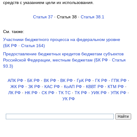
средств с указанием цели их использования.
Статья 37
· Статья 38 ·
Статья 38.1
См. также:
Участники бюджетного процесса на федеральном уровне
(БК РФ · Статья 164)
Предоставление бюджетных кредитов бюджетам субъектов
Российской Федерации, местным бюджетам (БК РФ · Статья
93.3)
АПК РФ
·
БК РФ
·
ВК РФ
·
ВК РФ
·
ГрК РФ
·
ГК РФ
·
ГПК РФ
·
ЖК РФ
·
ЗК РФ
·
КАС РФ
·
КоАП РФ
·
КВВТ РФ
·
КТМ РФ
·
ЛК РФ
·
НК РФ
·
СК РФ
·
ТК TC
·
ТК РФ
·
УИК РФ
·
УПК РФ
·
УК РФ