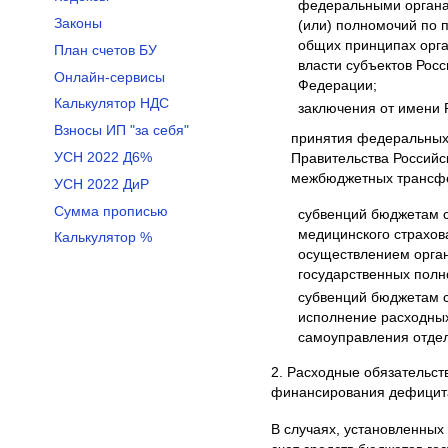
федеральными органа
Законы
(или) полномочий по 
общих принципах орга
План счетов БУ
власти субъектов Рос
Онлайн-сервисы
Федерации;
Калькулятор НДС
заключения от имени
Взносы ИП "за себя"
принятия федеральных 
УСН 2022 Д6%
Правительства Россий
межбюджетных трансфер
УСН 2022 ДиР
Сумма прописью
субвенций бюджетам с
медицинского страхов
Калькулятор %
осуществлением орган
государственных полн
субвенций бюджетам 
исполнение расходных
самоуправления отде
2. Расходные обязательст
финансирования дефицит
В случаях, установленны