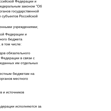
ссийской Федерации и
 Федеральным законом "Об
рганов государственной
и субъектов Российской
зенными учреждениями;
кой Федерации и
ного бюджета
в том числе:
дов обязательного
 Федерации в связи с
реданных им отдельных
местным бюджетам на
органов местного
в и источников
едерации исполняются за