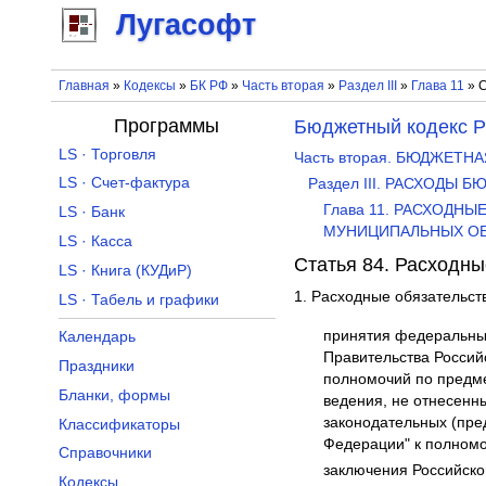
Лугасофт
Главная
»
Кодексы
»
БК РФ
»
Часть вторая
»
Раздел III
»
Глава 11
» С
Программы
Бюджетный кодекс 
LS · Торговля
Часть вторая. БЮДЖЕТ
LS · Счет-фактура
Раздел III. РАСХОДЫ 
Глава 11. РАСХОДН
LS · Банк
МУНИЦИПАЛЬНЫХ О
LS · Касса
Статья 84. Расходн
LS · Книга (КУДиР)
1. Расходные обязательст
LS · Табель и графики
принятия федеральных
Календарь
Правительства Россий
Праздники
полномочий по предме
Бланки, формы
ведения, не отнесенн
законодательных (пре
Классификаторы
Федерации" к полномо
Справочники
заключения Российско
Кодексы