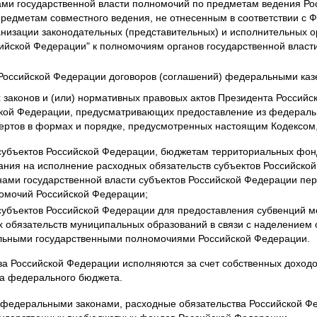
ми государственной власти полномочий по предметам ведения Ро
предметам совместного ведения, не отнесенным в соответствии с
низации законодательных (представительных) и исполнительных о
сийской Федерации" к полномочиям органов государственной власт
 Российской Федерации договоров (соглашений) федеральными ка
законов и (или) нормативных правовых актов Президента Российс
ской Федерации, предусматривающих предоставление из федераль
тов в формах и порядке, предусмотренных настоящим Кодексом, 
убъектов Российской Федерации, бюджетам территориальных фон
ания на исполнение расходных обязательств субъектов Российской
ами государственной власти субъектов Российской Федерации пе
омочий Российской Федерации;
субъектов Российской Федерации для предоставления субвенций 
 обязательств муниципальных образований в связи с наделением 
льными государственными полномочиями Российской Федерации.
ва Российской Федерации исполняются за счет собственных доходо
а федерального бюджета.
х федеральными законами, расходные обязательства Российской Ф