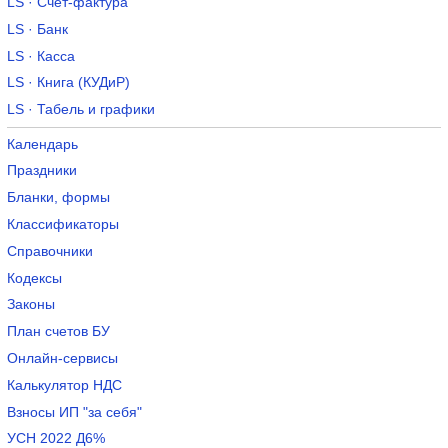
LS · Счет-фактура
LS · Банк
LS · Касса
LS · Книга (КУДиР)
LS · Табель и графики
Календарь
Праздники
Бланки, формы
Классификаторы
Справочники
Кодексы
Законы
План счетов БУ
Онлайн-сервисы
Калькулятор НДС
Взносы ИП "за себя"
УСН 2022 Д6%