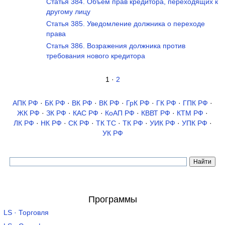
Статья 384. Объем прав кредитора, переходящих к
другому лицу
Статья 385. Уведомление должника о переходе
права
Статья 386. Возражения должника против
требования нового кредитора
1 ·
2
АПК РФ
·
БК РФ
·
ВК РФ
·
ВК РФ
·
ГрК РФ
·
ГК РФ
·
ГПК РФ
·
ЖК РФ
·
ЗК РФ
·
КАС РФ
·
КоАП РФ
·
КВВТ РФ
·
КТМ РФ
·
ЛК РФ
·
НК РФ
·
СК РФ
·
ТК TC
·
ТК РФ
·
УИК РФ
·
УПК РФ
·
УК РФ
Программы
LS · Торговля