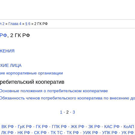
л 2
»
Глава 4
»
§ 6
» 2 ГК РФ
 РФ
, 2 ГК РФ
ОЖЕНИЯ
СКИЕ ЛИЦА
кие корпоративные организации
отребительский кооператив
 Основные положения о потребительском кооперативе
 Обязанность членов потребительского кооператива по внесению д
1
· 2 ·
3
·
ВК РФ
·
ГрК РФ
·
ГК РФ
·
ГПК РФ
·
ЖК РФ
·
ЗК РФ
·
КАС РФ
·
КоАП
ЛК РФ
·
НК РФ
·
СК РФ
·
ТК TC
·
ТК РФ
·
УИК РФ
·
УПК РФ
·
УК РФ