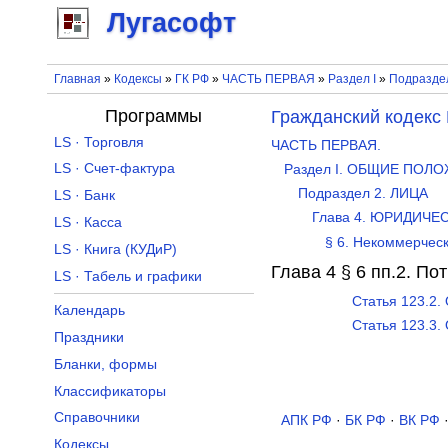
Лугасофт
Главная
»
Кодексы
»
ГК РФ
»
ЧАСТЬ ПЕРВАЯ
»
Раздел I
»
Подразде
Программы
Гражданский кодекс
LS · Торговля
ЧАСТЬ ПЕРВАЯ.
LS · Счет-фактура
Раздел I. ОБЩИЕ ПОЛ
Подраздел 2. ЛИЦА
LS · Банк
Глава 4. ЮРИДИЧЕ
LS · Касса
§ 6. Некоммерчес
LS · Книга (КУДиР)
Глава 4 § 6 пп.2. П
LS · Табель и графики
Статья 123.2.
Календарь
Статья 123.3.
Праздники
Бланки, формы
Классификаторы
Справочники
АПК РФ
·
БК РФ
·
ВК РФ
Кодексы