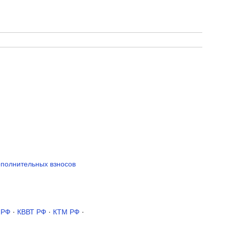
ополнительных взносов
 РФ
·
КВВТ РФ
·
КТМ РФ
·