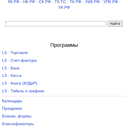
ЛК РФ
·
НК РФ
·
СК РФ
·
ТК TC
·
ТК РФ
·
УИК РФ
·
УПК РФ
·
УК РФ
Программы
LS · Торговля
LS · Счет-фактура
LS · Банк
LS · Касса
LS · Книга (КУДиР)
LS · Табель и графики
Календарь
Праздники
Бланки, формы
Классификаторы