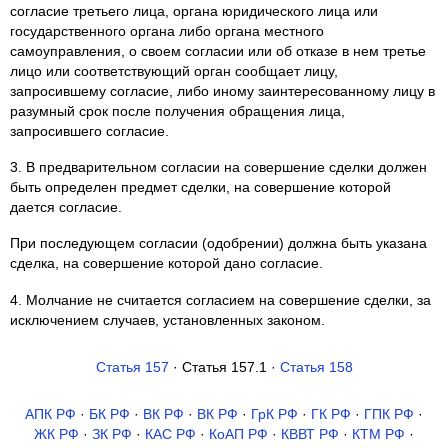
согласие третьего лица, органа юридического лица или
государственного органа либо органа местного
самоуправления, о своем согласии или об отказе в нем третье
лицо или соответствующий орган сообщает лицу,
запросившему согласие, либо иному заинтересованному лицу в
разумный срок после получения обращения лица,
запросившего согласие.
3. В предварительном согласии на совершение сделки должен
быть определен предмет сделки, на совершение которой
дается согласие.
При последующем согласии (одобрении) должна быть указана
сделка, на совершение которой дано согласие.
4. Молчание не считается согласием на совершение сделки, за
исключением случаев, установленных законом.
Статья 157
· Статья 157.1 ·
Статья 158
АПК РФ
·
БК РФ
·
ВК РФ
·
ВК РФ
·
ГрК РФ
·
ГК РФ
·
ГПК РФ
·
ЖК РФ
·
ЗК РФ
·
КАС РФ
·
КоАП РФ
·
КВВТ РФ
·
КТМ РФ
·