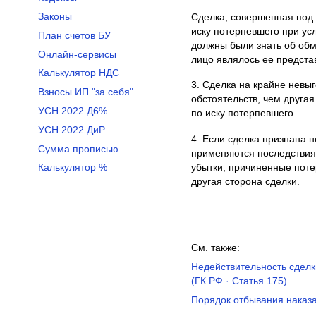
Законы
Сделка, совершенная под
иску потерпевшего при ус
План счетов БУ
должны были знать об обма
Онлайн-сервисы
лицо являлось ее предста
Калькулятор НДС
3. Сделка на крайне невы
Взносы ИП "за себя"
обстоятельств, чем друга
УСН 2022 Д6%
по иску потерпевшего.
УСН 2022 ДиР
4. Если сделка признана н
Сумма прописью
применяются последствия 
убытки, причиненные поте
Калькулятор %
другая сторона сделки.
См. также:
Недействительность сделк
(ГК РФ · Статья 175)
Порядок отбывания наказа