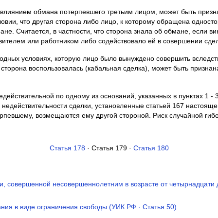
 влиянием обмана потерпевшего третьим лицом, может быть призн
ловии, что другая сторона либо лицо, к которому обращена односто
не. Считается, в частности, что сторона знала об обмане, если в
вителем или работником либо содействовало ей в совершении сдел
годных условиях, которую лицо было вынуждено совершить вследст
я сторона воспользовалась (кабальная сделка), может быть призна
едействительной по одному из оснований, указанных в пунктах 1 - 
недействительности сделки, установленные статьей 167 настоящег
рпевшему, возмещаются ему другой стороной. Риск случайной гиб
Статья 178
· Статья 179 ·
Статья 180
и, совершенной несовершеннолетним в возрасте от четырнадцати 
ния в виде ограничения свободы (УИК РФ · Статья 50)