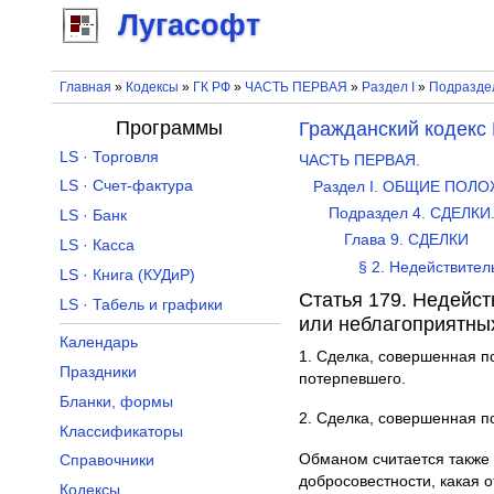
Лугасофт
Главная
»
Кодексы
»
ГК РФ
»
ЧАСТЬ ПЕРВАЯ
»
Раздел I
»
Подразде
Программы
Гражданский кодекс
LS · Торговля
ЧАСТЬ ПЕРВАЯ.
LS · Счет-фактура
Раздел I. ОБЩИЕ ПОЛ
Подраздел 4. СДЕЛ
LS · Банк
Глава 9. СДЕЛКИ
LS · Касса
§ 2. Недействител
LS · Книга (КУДиР)
Статья 179. Недейст
LS · Табель и графики
или неблагоприятны
Календарь
1. Сделка, совершенная п
Праздники
потерпевшего.
Бланки, формы
2. Сделка, совершенная п
Классификаторы
Обманом считается также 
Справочники
добросовестности, какая о
Кодексы