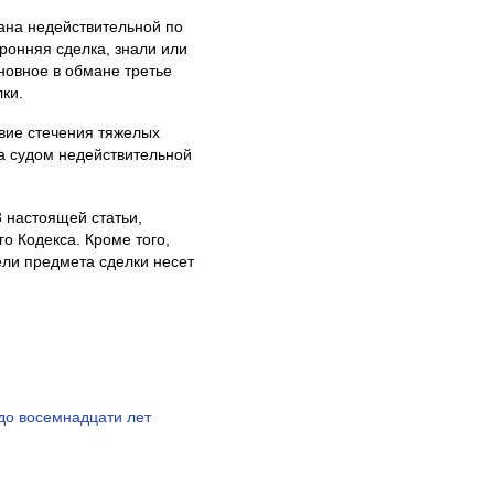
ана недействительной по
ронняя сделка, знали или
иновное в обмане третье
ки.
вие стечения тяжелых
на судом недействительной
3 настоящей статьи,
о Кодекса. Кроме того,
ели предмета сделки несет
до восемнадцати лет