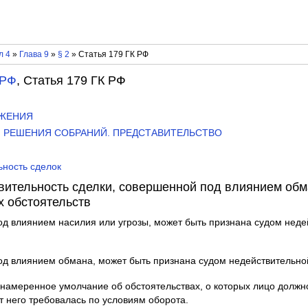
л 4
»
Глава 9
»
§ 2
» Статья 179 ГК РФ
 РФ
, Статья 179 ГК РФ
ОЖЕНИЯ
КИ. РЕШЕНИЯ СОБРАНИЙ. ПРЕДСТАВИТЕЛЬСТВО
ьность сделок
вительность сделки, совершенной под влиянием обм
х обстоятельств
од влиянием насилия или угрозы, может быть признана судом неде
од влиянием обмана, может быть признана судом недействительной
намеренное умолчание об обстоятельствах, о которых лицо должн
т него требовалась по условиям оборота.