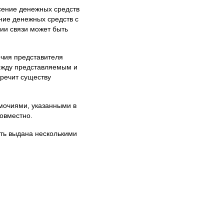
сение денежных средств
ение денежных средств с
ции связи может быть
очия представителя
между представляемым и
оречит существу
омочиями, указанными в
совместно.
сть выдана несколькими