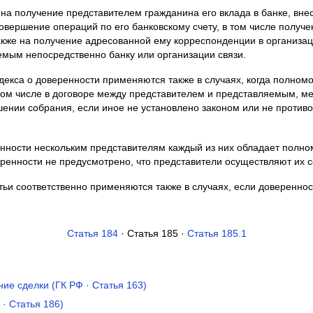
а получение представителем гражданина его вклада в банке, вне
 совершение операций по его банковскому счету, в том числе получ
 также на получение адресованной ему корреспонденции в организа
мым непосредственно банку или организации связи.
декса о доверенности применяются также в случаях, когда полном
 том числе в договоре между представителем и представляемым, 
шении собрания, если иное не установлено законом или не против
енности нескольким представителям каждый из них обладает полн
еренности не предусмотрено, что представители осуществляют их 
тьи соответственно применяются также в случаях, если доверенно
Статья 184
· Статья 185 ·
Статья 185.1
ие сделки (ГК РФ · Статья 163)
· Статья 186)