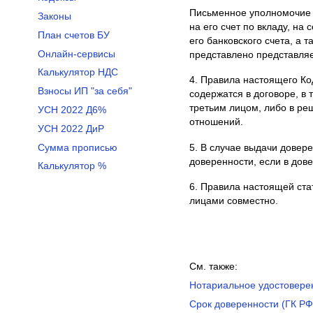
Письменное уполномочие н
Законы
на его счет по вкладу, на
План счетов БУ
его банковского счета, а
Онлайн-сервисы
представлено представляе
Калькулятор НДС
4. Правила настоящего Ко
Взносы ИП "за себя"
содержатся в договоре, в
третьим лицом, либо в ре
УСН 2022 Д6%
отношений.
УСН 2022 ДиР
Сумма прописью
5. В случае выдачи довер
доверенности, если в дов
Калькулятор %
6. Правила настоящей ста
лицами совместно.
См. также:
Нотариальное удостоверен
Срок доверенности (ГК РФ 