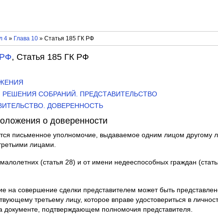
л 4
»
Глава 10
» Статья 185 ГК РФ
 РФ
, Статья 185 ГК РФ
ОЖЕНИЯ
КИ. РЕШЕНИЯ СОБРАНИЙ. ПРЕДСТАВИТЕЛЬСТВО
АВИТЕЛЬСТВО. ДОВЕРЕННОСТЬ
положения о доверенности
ется письменное уполномочие, выдаваемое одним лицом другому л
третьими лицами.
 малолетних (статья 28) и от имени недееспособных граждан (стат
ие на совершение сделки представителем может быть представле
твующему третьему лицу, которое вправе удостовериться в личнос
на документе, подтверждающем полномочия представителя.