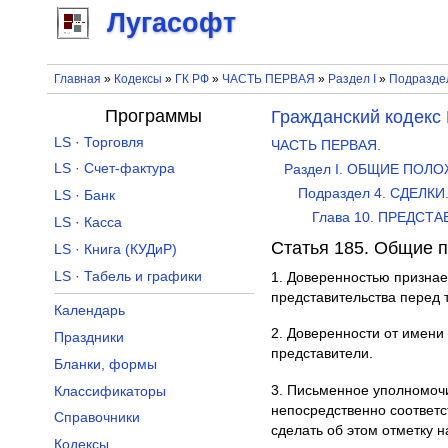
Лугасофт
Главная
»
Кодексы
»
ГК РФ
»
ЧАСТЬ ПЕРВАЯ
»
Раздел I
»
Подразде
Программы
Гражданский кодекс
LS · Торговля
ЧАСТЬ ПЕРВАЯ.
LS · Счет-фактура
Раздел I. ОБЩИЕ ПОЛ
Подраздел 4. СДЕЛ
LS · Банк
Глава 10. ПРЕДСТ
LS · Касса
Статья 185. Общие 
LS · Книга (КУДиР)
LS · Табель и графики
1. Доверенностью призна
представительства перед 
Календарь
2. Доверенности от имени
Праздники
представители.
Бланки, формы
3. Письменное уполномоч
Классификаторы
непосредственно соответс
Справочники
сделать об этом отметку 
Кодексы