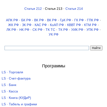
Статья 212
· Статья 213 ·
Статья 214
АПК РФ
·
БК РФ
·
ВК РФ
·
ВК РФ
·
ГрК РФ
·
ГК РФ
·
ГПК РФ
·
ЖК РФ
·
ЗК РФ
·
КАС РФ
·
КоАП РФ
·
КВВТ РФ
·
КТМ РФ
·
ЛК РФ
·
НК РФ
·
СК РФ
·
ТК TC
·
ТК РФ
·
УИК РФ
·
УПК РФ
·
УК РФ
Программы
LS · Торговля
LS · Счет-фактура
LS · Банк
LS · Касса
LS · Книга (КУДиР)
LS · Табель и графики