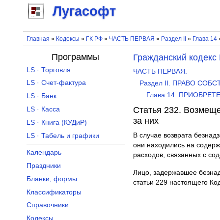
Лугасофт
Главная
»
Кодексы
»
ГК РФ
»
ЧАСТЬ ПЕРВАЯ
»
Раздел II
»
Глава 14
Программы
Гражданский кодекс
LS · Торговля
ЧАСТЬ ПЕРВАЯ.
LS · Счет-фактура
Раздел II. ПРАВО СО
Глава 14. ПРИОБРЕ
LS · Банк
Статья 232. Возмещ
LS · Касса
за них
LS · Книга (КУДиР)
В случае возврата безнад
LS · Табель и графики
они находились на содерж
Календарь
расходов, связанных с со
Праздники
Лицо, задержавшее безнад
Бланки, формы
статьи 229 настоящего Ко
Классификаторы
Справочники
Кодексы