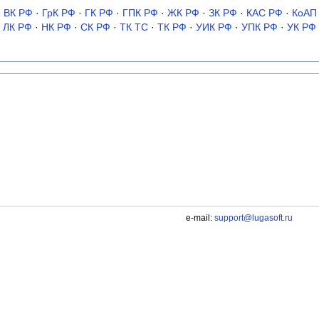
·
ВК РФ
·
ГрК РФ
·
ГК РФ
·
ГПК РФ
·
ЖК РФ
·
ЗК РФ
·
КАС РФ
·
КоАП
ЛК РФ
·
НК РФ
·
СК РФ
·
ТК TC
·
ТК РФ
·
УИК РФ
·
УПК РФ
·
УК РФ
e-mail:
support@lugasoft.ru