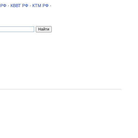
 РФ
·
КВВТ РФ
·
КТМ РФ
·