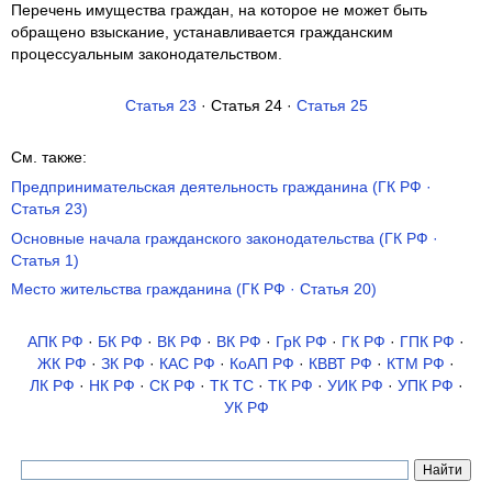
Перечень имущества граждан, на которое не может быть
обращено взыскание, устанавливается гражданским
процессуальным законодательством.
Статья 23
· Статья 24 ·
Статья 25
См. также:
Предпринимательская деятельность гражданина (ГК РФ ·
Статья 23)
Основные начала гражданского законодательства (ГК РФ ·
Статья 1)
Место жительства гражданина (ГК РФ · Статья 20)
АПК РФ
·
БК РФ
·
ВК РФ
·
ВК РФ
·
ГрК РФ
·
ГК РФ
·
ГПК РФ
·
ЖК РФ
·
ЗК РФ
·
КАС РФ
·
КоАП РФ
·
КВВТ РФ
·
КТМ РФ
·
ЛК РФ
·
НК РФ
·
СК РФ
·
ТК TC
·
ТК РФ
·
УИК РФ
·
УПК РФ
·
УК РФ