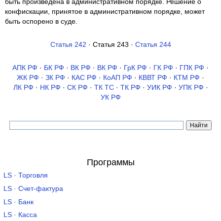
быть произведена в административном порядке. Решение о
конфискации, принятое в административном порядке, может
быть оспорено в суде.
Статья 242
· Статья 243 ·
Статья 244
АПК РФ
·
БК РФ
·
ВК РФ
·
ВК РФ
·
ГрК РФ
·
ГК РФ
·
ГПК РФ
·
ЖК РФ
·
ЗК РФ
·
КАС РФ
·
КоАП РФ
·
КВВТ РФ
·
КТМ РФ
·
ЛК РФ
·
НК РФ
·
СК РФ
·
ТК TC
·
ТК РФ
·
УИК РФ
·
УПК РФ
·
УК РФ
Программы
LS · Торговля
LS · Счет-фактура
LS · Банк
LS · Касса