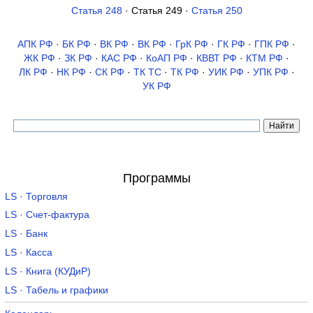
Статья 248
· Статья 249 ·
Статья 250
АПК РФ
·
БК РФ
·
ВК РФ
·
ВК РФ
·
ГрК РФ
·
ГК РФ
·
ГПК РФ
·
ЖК РФ
·
ЗК РФ
·
КАС РФ
·
КоАП РФ
·
КВВТ РФ
·
КТМ РФ
·
ЛК РФ
·
НК РФ
·
СК РФ
·
ТК TC
·
ТК РФ
·
УИК РФ
·
УПК РФ
·
УК РФ
Программы
LS · Торговля
LS · Счет-фактура
LS · Банк
LS · Касса
LS · Книга (КУДиР)
LS · Табель и графики