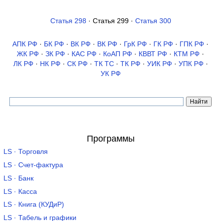
Статья 298
· Статья 299 ·
Статья 300
АПК РФ
·
БК РФ
·
ВК РФ
·
ВК РФ
·
ГрК РФ
·
ГК РФ
·
ГПК РФ
·
ЖК РФ
·
ЗК РФ
·
КАС РФ
·
КоАП РФ
·
КВВТ РФ
·
КТМ РФ
·
ЛК РФ
·
НК РФ
·
СК РФ
·
ТК TC
·
ТК РФ
·
УИК РФ
·
УПК РФ
·
УК РФ
Программы
LS · Торговля
LS · Счет-фактура
LS · Банк
LS · Касса
LS · Книга (КУДиР)
LS · Табель и графики