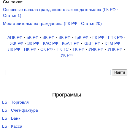
См. также:
Основные начала гражданского законодательства (ГК РФ ·
Статья 1)
Место жительства гражданина (ГК РФ · Статья 20)
АПК РФ
·
БК РФ
·
ВК РФ
·
ВК РФ
·
ГрК РФ
·
ГК РФ
·
ГПК РФ
·
ЖК РФ
·
ЗК РФ
·
КАС РФ
·
КоАП РФ
·
КВВТ РФ
·
КТМ РФ
·
ЛК РФ
·
НК РФ
·
СК РФ
·
ТК TC
·
ТК РФ
·
УИК РФ
·
УПК РФ
·
УК РФ
Программы
LS · Торговля
LS · Счет-фактура
LS · Банк
LS · Касса