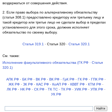
воздержаться от совершения действия.
2. Если право выбора по альтернативному обязательству
(статья 308.1) предоставлено кредитору или третьему лицу и
такой кредитор или третье лицо не сделали выбор в пределах
установленного для этого срока, должник исполняет
обязательство по своему выбору.
Статья 319.1
· Статья 320 ·
Статья 320.1
См. также:
Исполнение факультативного обязательства (ГК РФ · Статья
320.1)
АПК РФ
·
БК РФ
·
ВК РФ
·
ВК РФ
·
ГрК РФ
·
ГК РФ
·
ГПК РФ
·
ЖК РФ
·
ЗК РФ
·
КАС РФ
·
КоАП РФ
·
КВВТ РФ
·
КТМ РФ
·
ЛК РФ
·
НК РФ
·
СК РФ
·
ТК TC
·
ТК РФ
·
УИК РФ
·
УПК РФ
·
УК РФ