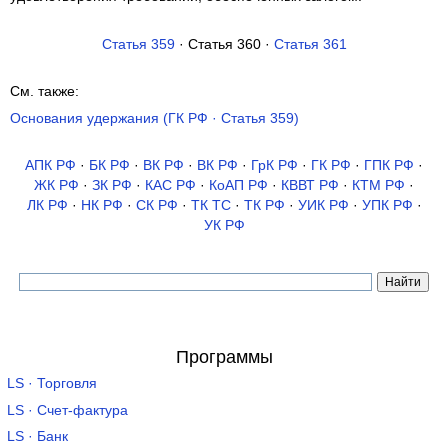
Статья 359
· Статья 360 ·
Статья 361
См. также:
Основания удержания (ГК РФ · Статья 359)
АПК РФ
·
БК РФ
·
ВК РФ
·
ВК РФ
·
ГрК РФ
·
ГК РФ
·
ГПК РФ
·
ЖК РФ
·
ЗК РФ
·
КАС РФ
·
КоАП РФ
·
КВВТ РФ
·
КТМ РФ
·
ЛК РФ
·
НК РФ
·
СК РФ
·
ТК TC
·
ТК РФ
·
УИК РФ
·
УПК РФ
·
УК РФ
Программы
LS · Торговля
LS · Счет-фактура
LS · Банк