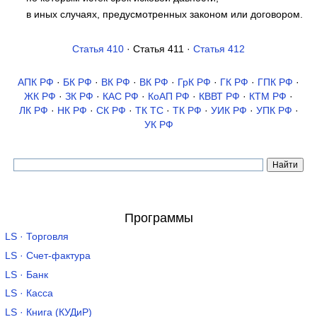
в иных случаях, предусмотренных законом или договором.
Статья 410
· Статья 411 ·
Статья 412
АПК РФ
·
БК РФ
·
ВК РФ
·
ВК РФ
·
ГрК РФ
·
ГК РФ
·
ГПК РФ
·
ЖК РФ
·
ЗК РФ
·
КАС РФ
·
КоАП РФ
·
КВВТ РФ
·
КТМ РФ
·
ЛК РФ
·
НК РФ
·
СК РФ
·
ТК TC
·
ТК РФ
·
УИК РФ
·
УПК РФ
·
УК РФ
Программы
LS · Торговля
LS · Счет-фактура
LS · Банк
LS · Касса
LS · Книга (КУДиР)