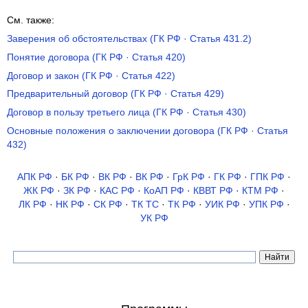
См. также:
Заверения об обстоятельствах (ГК РФ · Статья 431.2)
Понятие договора (ГК РФ · Статья 420)
Договор и закон (ГК РФ · Статья 422)
Предварительный договор (ГК РФ · Статья 429)
Договор в пользу третьего лица (ГК РФ · Статья 430)
Основные положения о заключении договора (ГК РФ · Статья
432)
АПК РФ
·
БК РФ
·
ВК РФ
·
ВК РФ
·
ГрК РФ
·
ГК РФ
·
ГПК РФ
·
ЖК РФ
·
ЗК РФ
·
КАС РФ
·
КоАП РФ
·
КВВТ РФ
·
КТМ РФ
·
ЛК РФ
·
НК РФ
·
СК РФ
·
ТК TC
·
ТК РФ
·
УИК РФ
·
УПК РФ
·
УК РФ