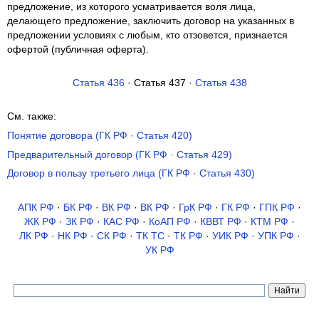
предложение, из которого усматривается воля лица,
делающего предложение, заключить договор на указанных в
предложении условиях с любым, кто отзовется, признается
офертой (публичная оферта).
Статья 436
· Статья 437 ·
Статья 438
См. также:
Понятие договора (ГК РФ · Статья 420)
Предварительный договор (ГК РФ · Статья 429)
Договор в пользу третьего лица (ГК РФ · Статья 430)
АПК РФ
·
БК РФ
·
ВК РФ
·
ВК РФ
·
ГрК РФ
·
ГК РФ
·
ГПК РФ
·
ЖК РФ
·
ЗК РФ
·
КАС РФ
·
КоАП РФ
·
КВВТ РФ
·
КТМ РФ
·
ЛК РФ
·
НК РФ
·
СК РФ
·
ТК TC
·
ТК РФ
·
УИК РФ
·
УПК РФ
·
УК РФ