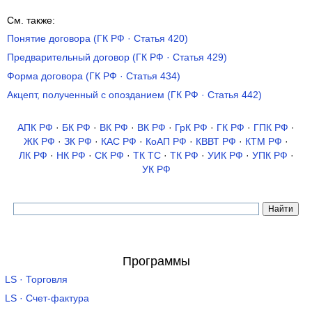
См. также:
Понятие договора (ГК РФ · Статья 420)
Предварительный договор (ГК РФ · Статья 429)
Форма договора (ГК РФ · Статья 434)
Акцепт, полученный с опозданием (ГК РФ · Статья 442)
АПК РФ
·
БК РФ
·
ВК РФ
·
ВК РФ
·
ГрК РФ
·
ГК РФ
·
ГПК РФ
·
ЖК РФ
·
ЗК РФ
·
КАС РФ
·
КоАП РФ
·
КВВТ РФ
·
КТМ РФ
·
ЛК РФ
·
НК РФ
·
СК РФ
·
ТК TC
·
ТК РФ
·
УИК РФ
·
УПК РФ
·
УК РФ
Программы
LS · Торговля
LS · Счет-фактура