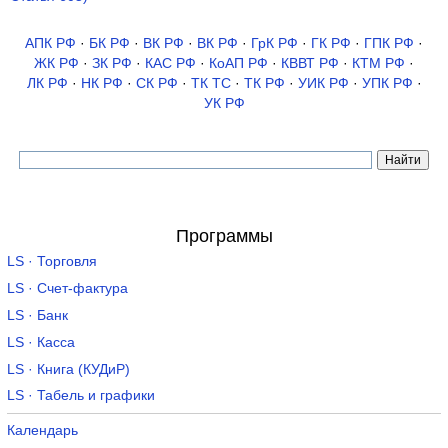
АПК РФ
·
БК РФ
·
ВК РФ
·
ВК РФ
·
ГрК РФ
·
ГК РФ
·
ГПК РФ
·
ЖК РФ
·
ЗК РФ
·
КАС РФ
·
КоАП РФ
·
КВВТ РФ
·
КТМ РФ
·
ЛК РФ
·
НК РФ
·
СК РФ
·
ТК TC
·
ТК РФ
·
УИК РФ
·
УПК РФ
·
УК РФ
Программы
LS · Торговля
LS · Счет-фактура
LS · Банк
LS · Касса
LS · Книга (КУДиР)
LS · Табель и графики
Календарь