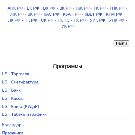
АПК РФ
·
БК РФ
·
ВК РФ
·
ВК РФ
·
ГрК РФ
·
ГК РФ
·
ГПК РФ
·
ЖК РФ
·
ЗК РФ
·
КАС РФ
·
КоАП РФ
·
КВВТ РФ
·
КТМ РФ
·
ЛК РФ
·
НК РФ
·
СК РФ
·
ТК TC
·
ТК РФ
·
УИК РФ
·
УПК РФ
·
УК РФ
Программы
LS · Торговля
LS · Счет-фактура
LS · Банк
LS · Касса
LS · Книга (КУДиР)
LS · Табель и графики
Календарь
Праздники