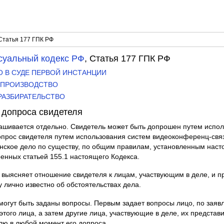
Статья 177 ГПК РФ
суальный кодекс РФ
, Статья 177 ГПК РФ
ВО В СУДЕ ПЕРВОЙ ИНСТАНЦИИ
ОЕ ПРОИЗВОДСТВО
 РАЗБИРАТЕЛЬСТВО
 допроса свидетеля
ашивается отдельно. Свидетель может быть допрошен путем испол
прос свидетеля путем использования систем видеоконференц-связ
ское дело по существу, по общим правилам, установленным наст
енных статьей 155.1 настоящего Кодекса.
выясняет отношение свидетеля к лицам, участвующим в деле, и п
у лично известно об обстоятельствах дела.
 могут быть заданы вопросы. Первым задает вопросы лицо, по заяв
этого лица, а затем другие лица, участвующие в деле, их представ
лю в любой момент его допроса.