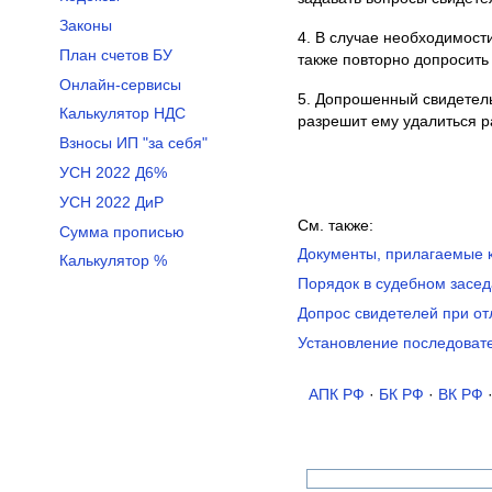
Законы
4. В случае необходимост
План счетов БУ
также повторно допросить
Онлайн-сервисы
5. Допрошенный свидетель
Калькулятор НДС
разрешит ему удалиться р
Взносы ИП "за себя"
УСН 2022 Д6%
УСН 2022 ДиР
См. также:
Сумма прописью
Документы, прилагаемые к
Калькулятор %
Порядок в судебном засед
Допрос свидетелей при от
Установление последовате
АПК РФ
·
БК РФ
·
ВК РФ