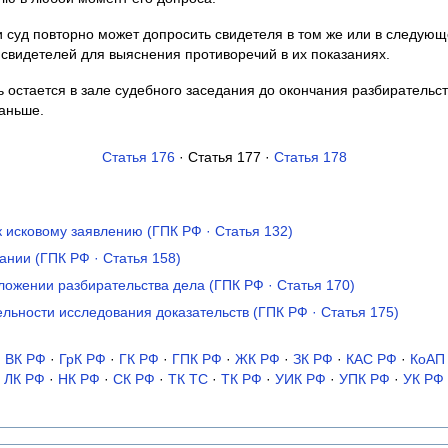
и суд повторно может допросить свидетеля в том же или в следую
 свидетелей для выяснения противоречий в их показаниях.
 остается в зале судебного заседания до окончания разбирательст
аньше.
Статья 176
· Статья 177 ·
Статья 178
 исковому заявлению (ГПК РФ · Статья 132)
ании (ГПК РФ · Статья 158)
ложении разбирательства дела (ГПК РФ · Статья 170)
льности исследования доказательств (ГПК РФ · Статья 175)
·
ВК РФ
·
ГрК РФ
·
ГК РФ
·
ГПК РФ
·
ЖК РФ
·
ЗК РФ
·
КАС РФ
·
КоАП
ЛК РФ
·
НК РФ
·
СК РФ
·
ТК TC
·
ТК РФ
·
УИК РФ
·
УПК РФ
·
УК РФ