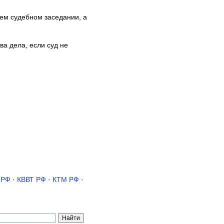
щем судебном заседании, а
ва дела, если суд не
 РФ
·
КВВТ РФ
·
КТМ РФ
·