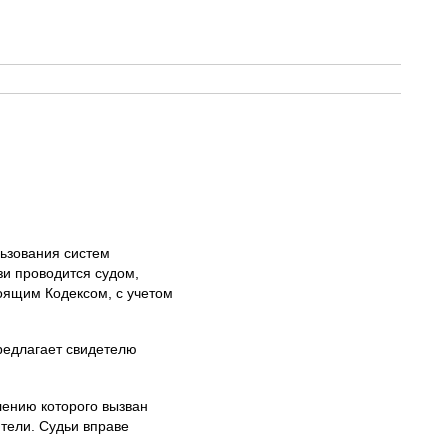
ьзования систем
и проводится судом,
оящим Кодексом, с учетом
редлагает свидетелю
лению которого вызван
ители. Судьи вправе