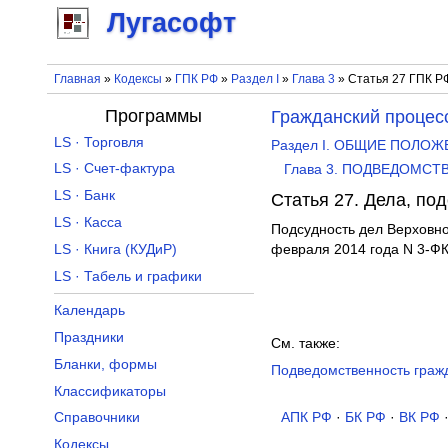
Лугасофт
Главная
»
Кодексы
»
ГПК РФ
»
Раздел I
»
Глава 3
» Статья 27 ГПК Р
Программы
Гражданский процес
LS · Торговля
Раздел I. ОБЩИЕ ПОЛО
LS · Счет-фактура
Глава 3. ПОДВЕДОМС
LS · Банк
Статья 27. Дела, п
LS · Касса
Подсудность дел Верховн
LS · Книга (КУДиР)
февраля 2014 года N 3-ФК
LS · Табель и графики
Календарь
Праздники
См. также:
Бланки, формы
Подведомственность гражд
Классификаторы
АПК РФ
·
БК РФ
·
ВК РФ
Справочники
Кодексы