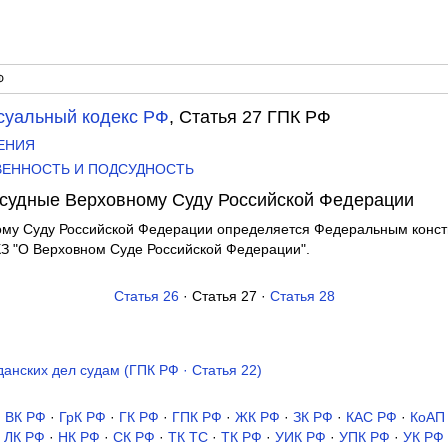
Ф
суальный кодекс РФ
, Статья 27 ГПК РФ
ЖЕНИЯ
ТВЕННОСТЬ И ПОДСУДНОСТЬ
одсудные Верховному Суду Российской Федерации
ому Суду Российской Федерации определяется Федеральным конст
З "О Верховном Суде Российской Федерации".
Статья 26
· Статья 27 ·
Статья 28
анских дел судам (ГПК РФ · Статья 22)
·
ВК РФ
·
ГрК РФ
·
ГК РФ
·
ГПК РФ
·
ЖК РФ
·
ЗК РФ
·
КАС РФ
·
КоАП
ЛК РФ
·
НК РФ
·
СК РФ
·
ТК TC
·
ТК РФ
·
УИК РФ
·
УПК РФ
·
УК РФ