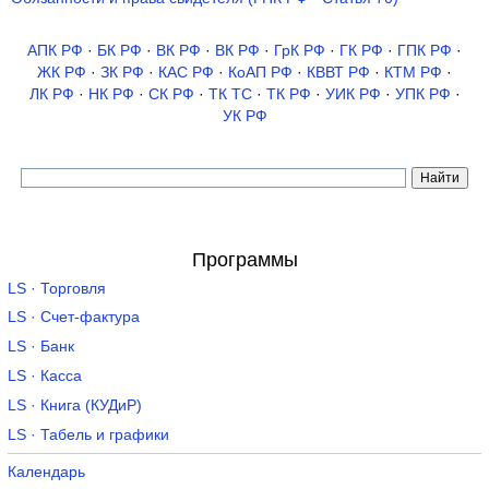
АПК РФ
·
БК РФ
·
ВК РФ
·
ВК РФ
·
ГрК РФ
·
ГК РФ
·
ГПК РФ
·
ЖК РФ
·
ЗК РФ
·
КАС РФ
·
КоАП РФ
·
КВВТ РФ
·
КТМ РФ
·
ЛК РФ
·
НК РФ
·
СК РФ
·
ТК TC
·
ТК РФ
·
УИК РФ
·
УПК РФ
·
УК РФ
Программы
LS · Торговля
LS · Счет-фактура
LS · Банк
LS · Касса
LS · Книга (КУДиР)
LS · Табель и графики
Календарь