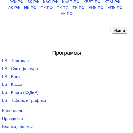
ЖК РФ
·
ЗК РФ
·
КАС РФ
·
КоАП РФ
·
КВВТ РФ
·
КТМ РФ
·
ЛК РФ
·
НК РФ
·
СК РФ
·
ТК TC
·
ТК РФ
·
УИК РФ
·
УПК РФ
·
УК РФ
Программы
LS · Торговля
LS · Счет-фактура
LS · Банк
LS · Касса
LS · Книга (КУДиР)
LS · Табель и графики
Календарь
Праздники
Бланки, формы