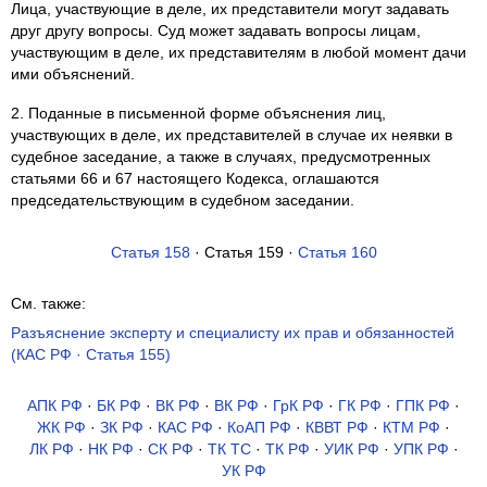
Лица, участвующие в деле, их представители могут задавать
друг другу вопросы. Суд может задавать вопросы лицам,
участвующим в деле, их представителям в любой момент дачи
ими объяснений.
2. Поданные в письменной форме объяснения лиц,
участвующих в деле, их представителей в случае их неявки в
судебное заседание, а также в случаях, предусмотренных
статьями 66 и 67 настоящего Кодекса, оглашаются
председательствующим в судебном заседании.
Статья 158
· Статья 159 ·
Статья 160
См. также:
Разъяснение эксперту и специалисту их прав и обязанностей
(КАС РФ · Статья 155)
АПК РФ
·
БК РФ
·
ВК РФ
·
ВК РФ
·
ГрК РФ
·
ГК РФ
·
ГПК РФ
·
ЖК РФ
·
ЗК РФ
·
КАС РФ
·
КоАП РФ
·
КВВТ РФ
·
КТМ РФ
·
ЛК РФ
·
НК РФ
·
СК РФ
·
ТК TC
·
ТК РФ
·
УИК РФ
·
УПК РФ
·
УК РФ