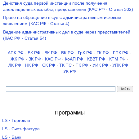
Действия суда первой инстанции после получения
апелляционных жалобы, представления (КАС РФ · Статья 302)
Право на обращение в суд с административным исковым
заявлением (КАС РФ · Статья 4)
Ведение административных дел в суде через представителей
(КАС РФ · Статья 54)
АПК РФ
·
БК РФ
·
ВК РФ
·
ВК РФ
·
ГрК РФ
·
ГК РФ
·
ГПК РФ
·
ЖК РФ
·
ЗК РФ
·
КАС РФ
·
КоАП РФ
·
КВВТ РФ
·
КТМ РФ
·
ЛК РФ
·
НК РФ
·
СК РФ
·
ТК TC
·
ТК РФ
·
УИК РФ
·
УПК РФ
·
УК РФ
Программы
LS · Торговля
LS · Счет-фактура
LS · Банк