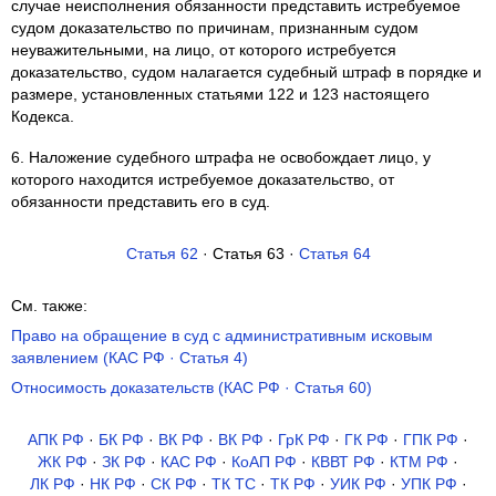
случае неисполнения обязанности представить истребуемое
судом доказательство по причинам, признанным судом
неуважительными, на лицо, от которого истребуется
доказательство, судом налагается судебный штраф в порядке и
размере, установленных статьями 122 и 123 настоящего
Кодекса.
6. Наложение судебного штрафа не освобождает лицо, у
которого находится истребуемое доказательство, от
обязанности представить его в суд.
Статья 62
· Статья 63 ·
Статья 64
См. также:
Право на обращение в суд с административным исковым
заявлением (КАС РФ · Статья 4)
Относимость доказательств (КАС РФ · Статья 60)
АПК РФ
·
БК РФ
·
ВК РФ
·
ВК РФ
·
ГрК РФ
·
ГК РФ
·
ГПК РФ
·
ЖК РФ
·
ЗК РФ
·
КАС РФ
·
КоАП РФ
·
КВВТ РФ
·
КТМ РФ
·
ЛК РФ
·
НК РФ
·
СК РФ
·
ТК TC
·
ТК РФ
·
УИК РФ
·
УПК РФ
·