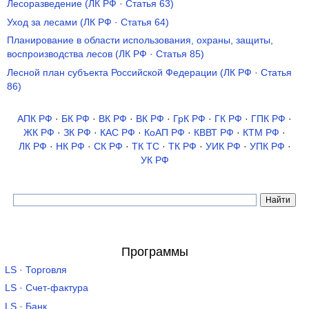
Лесоразведение (ЛК РФ · Статья 63)
Уход за лесами (ЛК РФ · Статья 64)
Планирование в области использования, охраны, защиты,
воспроизводства лесов (ЛК РФ · Статья 85)
Лесной план субъекта Российской Федерации (ЛК РФ · Статья
86)
АПК РФ
·
БК РФ
·
ВК РФ
·
ВК РФ
·
ГрК РФ
·
ГК РФ
·
ГПК РФ
·
ЖК РФ
·
ЗК РФ
·
КАС РФ
·
КоАП РФ
·
КВВТ РФ
·
КТМ РФ
·
ЛК РФ
·
НК РФ
·
СК РФ
·
ТК TC
·
ТК РФ
·
УИК РФ
·
УПК РФ
·
УК РФ
Программы
LS · Торговля
LS · Счет-фактура
LS · Банк