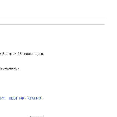
и 3 статьи 23 настоящего
твержденной
 РФ
·
КВВТ РФ
·
КТМ РФ
·