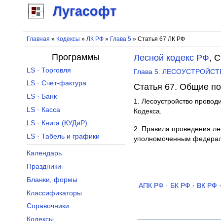
Лугасофт
Главная
»
Кодексы
»
ЛК РФ
»
Глава 5
» Статья 67 ЛК РФ
Программы
Лесной кодекс РФ
, 
LS · Торговля
Глава 5. ЛЕСОУСТРОЙС
LS · Счет-фактура
Статья 67. Общие п
LS · Банк
1. Лесоустройство проводи
LS · Касса
Кодекса.
LS · Книга (КУДиР)
2. Правила проведения ле
LS · Табель и графики
уполномоченным федераль
Календарь
Праздники
Бланки, формы
АПК РФ
·
БК РФ
·
ВК РФ
Классификаторы
Справочники
Кодексы