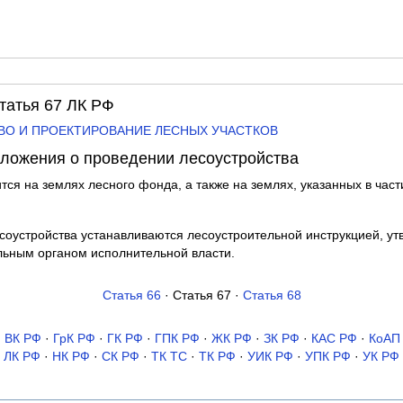
Статья 67 ЛК РФ
ТВО И ПРОЕКТИРОВАНИЕ ЛЕСНЫХ УЧАСТКОВ
оложения о проведении лесоустройства
тся на землях лесного фонда, а также на землях, указанных в част
соустройства устанавливаются лесоустроительной инструкцией, у
ным органом исполнительной власти.
Статья 66
· Статья 67 ·
Статья 68
·
ВК РФ
·
ГрК РФ
·
ГК РФ
·
ГПК РФ
·
ЖК РФ
·
ЗК РФ
·
КАС РФ
·
КоАП
ЛК РФ
·
НК РФ
·
СК РФ
·
ТК TC
·
ТК РФ
·
УИК РФ
·
УПК РФ
·
УК РФ