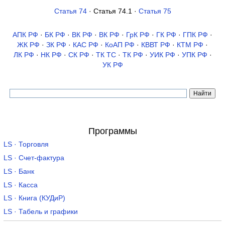
Статья 74
· Статья 74.1 ·
Статья 75
АПК РФ
·
БК РФ
·
ВК РФ
·
ВК РФ
·
ГрК РФ
·
ГК РФ
·
ГПК РФ
·
ЖК РФ
·
ЗК РФ
·
КАС РФ
·
КоАП РФ
·
КВВТ РФ
·
КТМ РФ
·
ЛК РФ
·
НК РФ
·
СК РФ
·
ТК TC
·
ТК РФ
·
УИК РФ
·
УПК РФ
·
УК РФ
Программы
LS · Торговля
LS · Счет-фактура
LS · Банк
LS · Касса
LS · Книга (КУДиР)
LS · Табель и графики