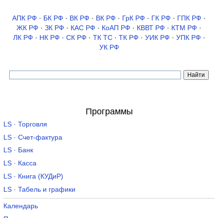
АПК РФ
·
БК РФ
·
ВК РФ
·
ВК РФ
·
ГрК РФ
·
ГК РФ
·
ГПК РФ
·
ЖК РФ
·
ЗК РФ
·
КАС РФ
·
КоАП РФ
·
КВВТ РФ
·
КТМ РФ
·
ЛК РФ
·
НК РФ
·
СК РФ
·
ТК TC
·
ТК РФ
·
УИК РФ
·
УПК РФ
·
УК РФ
Программы
LS · Торговля
LS · Счет-фактура
LS · Банк
LS · Касса
LS · Книга (КУДиР)
LS · Табель и графики
Календарь