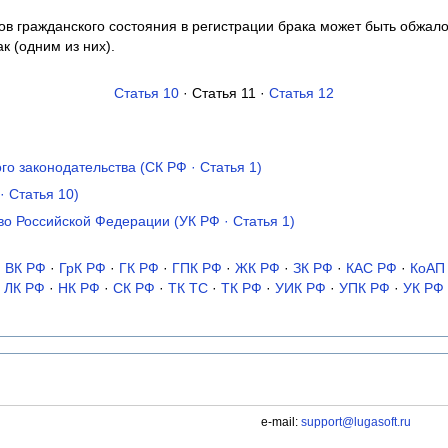
тов гражданского состояния в регистрации брака может быть обжало
к (одним из них).
Статья 10
· Статья 11 ·
Статья 12
о законодательства (СК РФ · Статья 1)
· Статья 10)
во Российской Федерации (УК РФ · Статья 1)
·
ВК РФ
·
ГрК РФ
·
ГК РФ
·
ГПК РФ
·
ЖК РФ
·
ЗК РФ
·
КАС РФ
·
КоАП
ЛК РФ
·
НК РФ
·
СК РФ
·
ТК TC
·
ТК РФ
·
УИК РФ
·
УПК РФ
·
УК РФ
e-mail:
support@lugasoft.ru