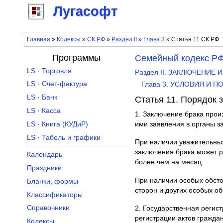
Лугасофт
Главная
»
Кодексы
»
СК РФ
»
Раздел II
»
Глава 3
» Статья 11 СК РФ
Программы
Семейный кодекс Р
LS · Торговля
Раздел II. ЗАКЛЮЧЕНИЕ
LS · Счет-фактура
Глава 3. УСЛОВИЯ И 
LS · Банк
Статья 11. Порядок 
LS · Касса
1. Заключение брака прои
LS · Книга (КУДиР)
ими заявления в органы за
LS · Табель и графики
При наличии уважительных
заключения брака может р
Календарь
более чем на месяц.
Праздники
При наличии особых обсто
Бланки, формы
сторон и других особых об
Классификаторы
Справочники
2. Государственная регис
регистрации актов граждан
Кодексы