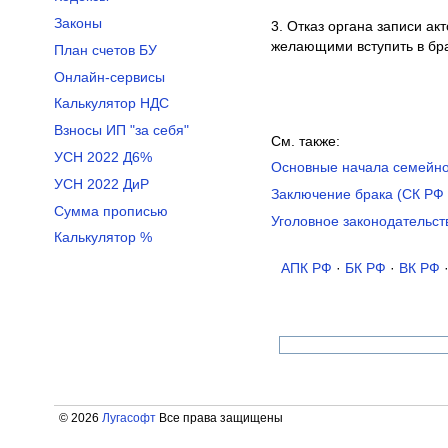
Законы
3. Отказ органа записи ак
желающими вступить в бра
План счетов БУ
Онлайн-сервисы
Калькулятор НДС
Взносы ИП "за себя"
См. также:
УСН 2022 Д6%
Основные начала семейног
УСН 2022 ДиР
Заключение брака (СК РФ 
Сумма прописью
Уголовное законодательст
Калькулятор %
АПК РФ
·
БК РФ
·
ВК РФ
© 2026
Лугасофт
Все права защищены