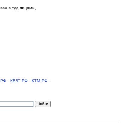
ван в суд лицами,
 РФ
·
КВВТ РФ
·
КТМ РФ
·