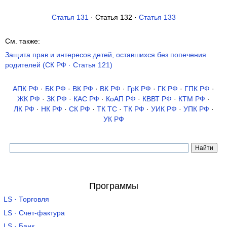
Статья 131
· Статья 132 ·
Статья 133
См. также:
Защита прав и интересов детей, оставшихся без попечения
родителей (СК РФ · Статья 121)
АПК РФ
·
БК РФ
·
ВК РФ
·
ВК РФ
·
ГрК РФ
·
ГК РФ
·
ГПК РФ
·
ЖК РФ
·
ЗК РФ
·
КАС РФ
·
КоАП РФ
·
КВВТ РФ
·
КТМ РФ
·
ЛК РФ
·
НК РФ
·
СК РФ
·
ТК TC
·
ТК РФ
·
УИК РФ
·
УПК РФ
·
УК РФ
Программы
LS · Торговля
LS · Счет-фактура
LS · Банк