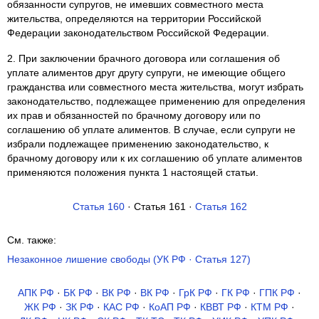
обязанности супругов, не имевших совместного места
жительства, определяются на территории Российской
Федерации законодательством Российской Федерации.
2. При заключении брачного договора или соглашения об
уплате алиментов друг другу супруги, не имеющие общего
гражданства или совместного места жительства, могут избрать
законодательство, подлежащее применению для определения
их прав и обязанностей по брачному договору или по
соглашению об уплате алиментов. В случае, если супруги не
избрали подлежащее применению законодательство, к
брачному договору или к их соглашению об уплате алиментов
применяются положения пункта 1 настоящей статьи.
Статья 160
· Статья 161 ·
Статья 162
См. также:
Незаконное лишение свободы (УК РФ · Статья 127)
АПК РФ
·
БК РФ
·
ВК РФ
·
ВК РФ
·
ГрК РФ
·
ГК РФ
·
ГПК РФ
·
ЖК РФ
·
ЗК РФ
·
КАС РФ
·
КоАП РФ
·
КВВТ РФ
·
КТМ РФ
·