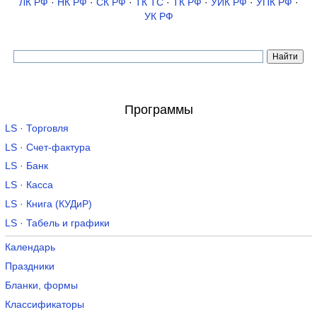
ЛК РФ
·
НК РФ
·
СК РФ
·
ТК TC
·
ТК РФ
·
УИК РФ
·
УПК РФ
·
УК РФ
Программы
LS · Торговля
LS · Счет-фактура
LS · Банк
LS · Касса
LS · Книга (КУДиР)
LS · Табель и графики
Календарь
Праздники
Бланки, формы
Классификаторы