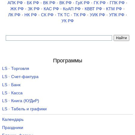
АПК РФ
·
БК РФ
·
ВК РФ
·
ВК РФ
·
ГрК РФ
·
ГК РФ
·
ГПК РФ
·
ЖК РФ
·
ЗК РФ
·
КАС РФ
·
КоАП РФ
·
КВВТ РФ
·
КТМ РФ
·
ЛК РФ
·
НК РФ
·
СК РФ
·
ТК TC
·
ТК РФ
·
УИК РФ
·
УПК РФ
·
УК РФ
Программы
LS · Торговля
LS · Счет-фактура
LS · Банк
LS · Касса
LS · Книга (КУДиР)
LS · Табель и графики
Календарь
Праздники