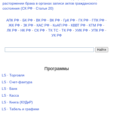
расторжении брака в органах записи актов гражданского
состояния (СК РФ · Статья 20)
АПК РФ
·
БК РФ
·
ВК РФ
·
ВК РФ
·
ГрК РФ
·
ГК РФ
·
ГПК РФ
·
ЖК РФ
·
ЗК РФ
·
КАС РФ
·
КоАП РФ
·
КВВТ РФ
·
КТМ РФ
·
ЛК РФ
·
НК РФ
·
СК РФ
·
ТК TC
·
ТК РФ
·
УИК РФ
·
УПК РФ
·
УК РФ
Программы
LS · Торговля
LS · Счет-фактура
LS · Банк
LS · Касса
LS · Книга (КУДиР)
LS · Табель и графики