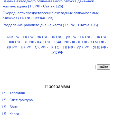
Замена ежегодного оплачиваемого отпуска денежной
компенсацией (ТК РФ · Статья 126)
Очередность предоставления ежегодных оплачиваемых
отпусков (ТК РФ · Статья 123)
Разделение рабочего дня на части (ТК РФ · Статья 105)
АПК РФ
·
БК РФ
·
ВК РФ
·
ВК РФ
·
ГрК РФ
·
ГК РФ
·
ГПК РФ
·
ЖК РФ
·
ЗК РФ
·
КАС РФ
·
КоАП РФ
·
КВВТ РФ
·
КТМ РФ
·
ЛК РФ
·
НК РФ
·
СК РФ
·
ТК TC
·
ТК РФ
·
УИК РФ
·
УПК РФ
·
УК РФ
Программы
LS · Торговля
LS · Счет-фактура
LS · Банк
LS · Касса