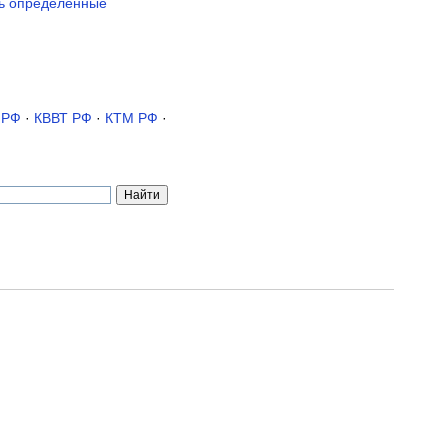
ть определенные
 РФ
·
КВВТ РФ
·
КТМ РФ
·