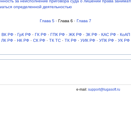
венность за неисполнение приговора суда о лишении права занима
маться определенной деятельностью
Глава 5
· Глава 6 ·
Глава 7
·
ВК РФ
·
ГрК РФ
·
ГК РФ
·
ГПК РФ
·
ЖК РФ
·
ЗК РФ
·
КАС РФ
·
КоАП
ЛК РФ
·
НК РФ
·
СК РФ
·
ТК TC
·
ТК РФ
·
УИК РФ
·
УПК РФ
·
УК РФ
e-mail:
support@lugasoft.ru