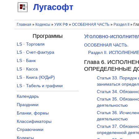
Лугасофт
Главная
»
Кодексы
»
УИК РФ
»
ОСОБЕННАЯ ЧАСТЬ
»
Раздел II
» Гл
Программы
Уголовно-исполните
LS · Торговля
ОСОБЕННАЯ ЧАСТЬ.
LS · Счет-фактура
Раздел II. ИСПОЛНЕН
LS · Банк
Глава 6. ИСПОЛНЕ
ОПРЕДЕЛЕННЫЕ Д
LS · Касса
LS · Книга (КУДиР)
Статья 33. Порядок
заниматься определ
LS · Табель и графики
Статья 34. Обязанн
Календарь
Статья 35. Обязанн
Праздники
деятельностью
Статья 36. Исчисле
Бланки, формы
деятельностью
Классификаторы
Статья 37. Обязанн
Справочники
определенной деят
Кодексы