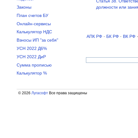
Статья 38. Ответст
Законы
должности или зани
План счетов БУ
Онлайн-сервисы
Калькулятор НДС
АПК РФ
·
БК РФ
·
ВК РФ
Взносы ИП "за себя"
УСН 2022 Д6%
УСН 2022 ДиР
Сумма прописью
Калькулятор %
© 2026
Лугасофт
Все права защищены