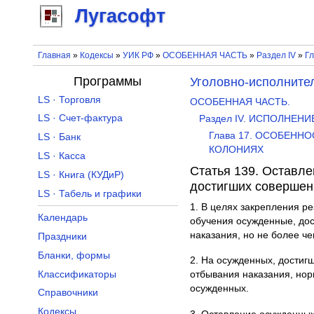
Лугасофт
Главная
»
Кодексы
»
УИК РФ
»
ОСОБЕННАЯ ЧАСТЬ
»
Раздел IV
»
Гл
Программы
Уголовно-исполните
LS · Торговля
ОСОБЕННАЯ ЧАСТЬ.
LS · Счет-фактура
Раздел IV. ИСПОЛНЕН
Глава 17. ОСОБЕНН
LS · Банк
КОЛОНИЯХ
LS · Касса
Статья 139. Оставл
LS · Книга (КУДиР)
достигших совершен
LS · Табель и графики
1. В целях закрепления р
Календарь
обучения осужденные, дос
наказания, но не более че
Праздники
Бланки, формы
2. На осужденных, достиг
Классификаторы
отбывания наказания, но
осужденных.
Справочники
Кодексы