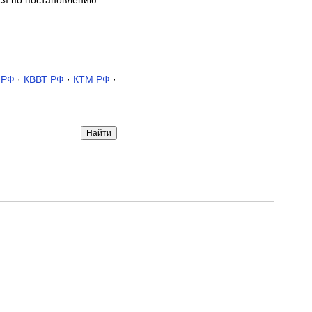
тся по постановлению
 РФ
·
КВВТ РФ
·
КТМ РФ
·