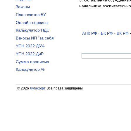
3. Оставление осужденных
начальника воспитательно
Законы
План счетов БУ
Онлайн-сервисы
Калькулятор НДС
АПК РФ
·
БК РФ
·
ВК РФ
Взносы ИП "за себя"
УСН 2022 Д6%
УСН 2022 ДиР
Сумма прописью
Калькулятор %
© 2026
Лугасофт
Все права защищены