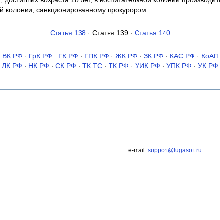
, достигших возраста 18 лет, в воспитательной колонии производи
й колонии, санкционированному прокурором.
Статья 138
· Статья 139 ·
Статья 140
·
ВК РФ
·
ГрК РФ
·
ГК РФ
·
ГПК РФ
·
ЖК РФ
·
ЗК РФ
·
КАС РФ
·
КоАП
ЛК РФ
·
НК РФ
·
СК РФ
·
ТК TC
·
ТК РФ
·
УИК РФ
·
УПК РФ
·
УК РФ
e-mail:
support@lugasoft.ru